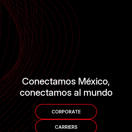
Conectamos México,
conectamos al mundo
CORPORATE
CARRIERS